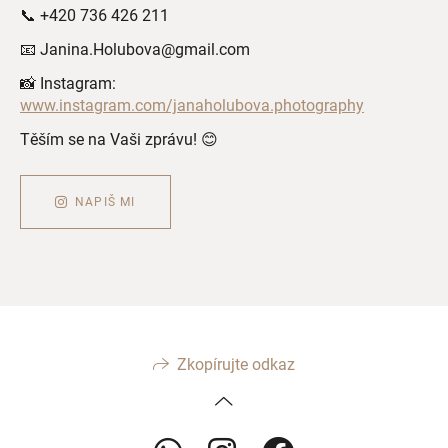
📞 +420 736 426 211
📧 Janina.Holubova@gmail.com
📸 Instagram:
www.instagram.com/janaholubova.photography
Těším se na Vaši zprávu! 😊
NAPIŠ MI
Zkopírujte odkaz