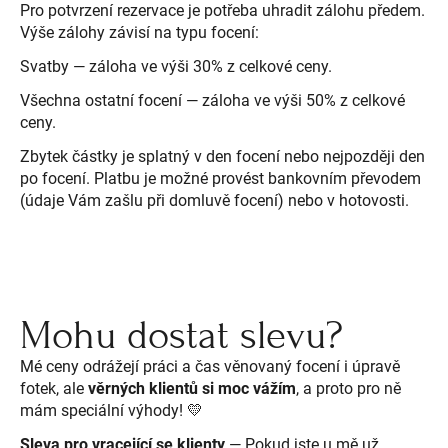
Pro potvrzení rezervace je potřeba uhradit zálohu předem.
Výše zálohy závisí na typu focení:
Svatby — záloha ve výši 30% z celkové ceny.
Všechna ostatní focení — záloha ve výši 50% z celkové
ceny.
Zbytek částky je splatný v den focení nebo nejpozději den
po focení. Platbu je možné provést bankovním převodem
(údaje Vám zašlu při domluvě focení) nebo v hotovosti.
Mohu dostat slevu?
Mé ceny odrážejí práci a čas věnovaný focení i úpravě
fotek, ale
věrných klientů si moc
vážím
, a proto pro ně
mám speciální výhody! 💛
Sleva pro vracející se klienty
— Pokud jste u mě už