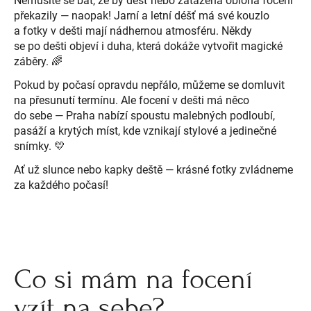
Nemusíte se bát, že by déšť nebo zatažená obloha focení
překazily — naopak! Jarní a letní déšť má své kouzlo
a fotky v dešti mají nádhernou atmosféru. Někdy
se po dešti objeví i duha, která dokáže vytvořit magické
záběry. 🌈
Pokud by počasí opravdu nepřálo, můžeme se domluvit
na přesunutí termínu. Ale focení v dešti má něco
do sebe — Praha nabízí spoustu malebných podloubí,
pasáží a krytých míst, kde vznikají stylové a jedinečné
snímky. 💛
Ať už slunce nebo kapky deště — krásné fotky zvládneme
za každého počasí!
Co si mám na focení
vzít na sebe?