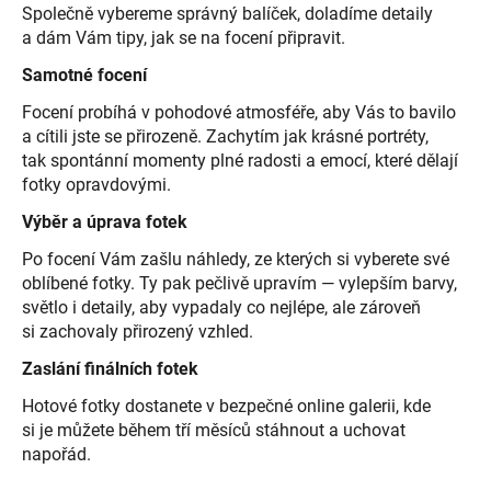
Společně vybereme správný balíček, doladíme detaily
a dám Vám tipy, jak se na focení připravit.
Samotné focení
Focení probíhá v pohodové atmosféře, aby Vás to bavilo
a cítili jste se přirozeně. Zachytím jak krásné portréty,
tak spontánní momenty plné radosti a emocí, které dělají
fotky opravdovými.
Výběr a úprava fotek
Po focení Vám zašlu náhledy, ze kterých si vyberete své
oblíbené fotky. Ty pak pečlivě upravím — vylepším barvy,
světlo i detaily, aby vypadaly co nejlépe, ale zároveň
si zachovaly přirozený vzhled.
Zaslání finálních fotek
Hotové fotky dostanete v bezpečné online galerii, kde
si je můžete během tří měsíců stáhnout a uchovat
napořád.