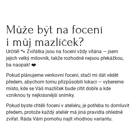
Může být na focení
i můj mazlíček?
Určitě! 🐾 Zvířátka jsou na focení vždy vítána — jsem
jejich velký milovník, takže rozhodně nejsou překážkou,
ba naopak! ❤️
Pokud plánujeme venkovní focení, stačí mi dát vědět
předem, abychom tomu přizpůsobili lokaci — vybereme
místo, kde se Váš mazlíček bude cítit dobře a kde
vzniknou ty nejkrásnější snímky.
Pokud byste chtěli focení v ateliéru, je potřeba to domluvit
předem, protože každý ateliér má jiná pravidla ohledně
zvířat. Ráda Vám pomohu najít vhodnou variantu.